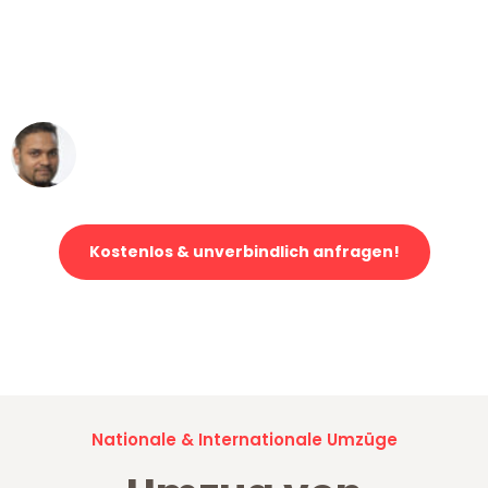
"Mein Klavier kam in unter 24 Stunden
ohne einen Kratzer an - ein
erstklassiger Service!"
Ümit Y.
Klaviertransport in Wuppertal
Kostenlos & unverbindlich anfragen!
Jetzt anfragen und der nächste glückliche Kunde werden. Alle
Umzugsanfragen sind zu
100% kostenlos & unverbindlich!
Nationale & Internationale Umzüge