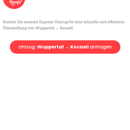
Nutzen Sie unseren Express-Umzug für eine schnelle und effiziente
Übersiedlung von Wuppertal → Kocaeli.
Umzug:
Wuppertal → Kocaeli
anfragen
Kostenlose Beratung!
Sie haben Fragen?
Sie haben Fragen zu Ihrem Transport oder benötigen eine Beratung
bezüglich Ihres Umzug?
Rufen Sie uns gerne an, unser Team aus Experten freut sich, Ihnen
kostenlos weiterzuhelfen!