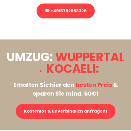
☎ +4915792653326
Stattdessen eine unverbindliche Anfrage senden
UMZUG:
WUPPERTAL
→ KOCAELI:
Erhalten Sie hier den
besten Preis
&
sparen Sie mind. 50€!
Kostenlos & unverbindlich anfragen!