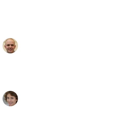
"Erste Klasse! Ein großes Dankeschön
an das gesamte Team von Fritsch
Umzugsservice für ihren
außergewöhnlichen Service!"
Frederik F.
Umzug in Wuppertal
"Besser hätte ich mir den Umzug von
Wuppertal nach Wien nicht vorstellen
können - DANKE!"
Maria W
Umzug von Wuppertal nach Wien