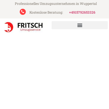
Professionelles Umzugsunternehmen in Wuppertal
Kostenlose Beratung:
+4915792653326
Fritsch Umzugsservice aus Wuppertal
Umzug Wuppertal Kocaeli
Günstiger Umzug Wuppertal Kocaeli (ab
199€)
Express-Abwicklung in unter 24 Stunden!
Über 15 Jahre Erfahrung mit Umzügen!
Angebot erhalten in unter 30 Minuten!