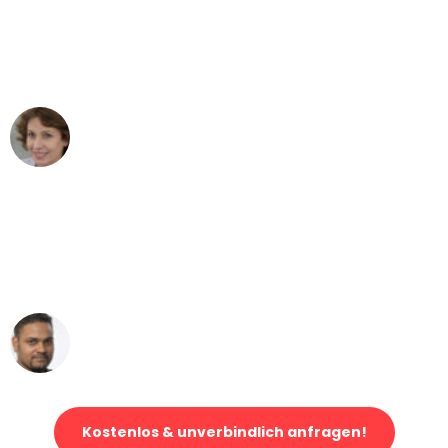
"Besser hätte ich mir den Umzug von
Wuppertal nach Wien nicht vorstellen
können - DANKE!"
Maria W
Umzug von Wuppertal nach Wien
"Mein Klavier kam in unter 24 Stunden
ohne einen Kratzer an - ein
erstklassiger Service!"
Ümit Y.
Klaviertransport in Wuppertal
Kostenlos & unverbindlich anfragen!