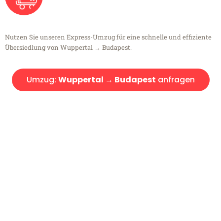
Nutzen Sie unseren Express-Umzug für eine schnelle und effiziente
Übersiedlung von Wuppertal → Budapest.
Umzug:
Wuppertal → Budapest
anfragen
Kostenlose Beratung!
Sie haben Fragen?
Sie haben Fragen zu Ihrem Transport oder benötigen eine Beratung
bezüglich Ihres Umzug?
Rufen Sie uns gerne an, unser Team aus Experten freut sich, Ihnen
kostenlos weiterzuhelfen!