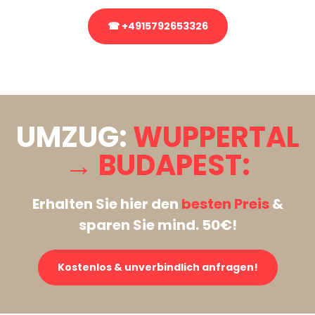
☎ +4915792653326
Stattdessen eine unverbindliche Anfrage senden
UMZUG:
WUPPERTAL
→ BUDAPEST:
Erhalten Sie hier den
besten Preis
&
sparen Sie mind. 50€!
Kostenlos & unverbindlich anfragen!