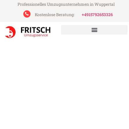
Professionelles Umzugsunternehmen in Wuppertal
Kostenlose Beratung:
+4915792653326
Fritsch Umzugsservice aus Wuppertal
Umzug Wuppertal Budapest
Günstiger Umzug Wuppertal Budapest (ab
199€)
Express-Abwicklung in unter 24 Stunden!
Über 15 Jahre Erfahrung mit Umzügen!
Angebot erhalten in unter 30 Minuten!