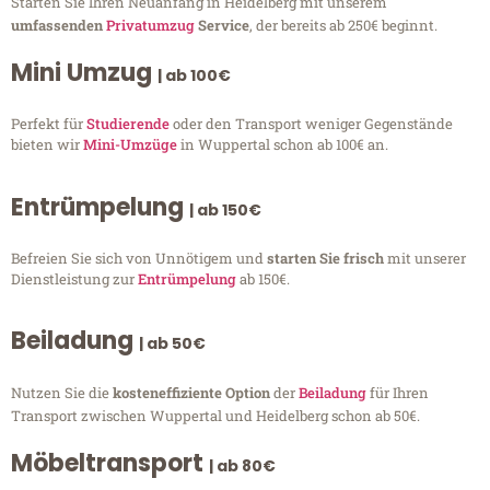
Starten Sie Ihren Neuanfang in Heidelberg mit unserem
umfassenden
Privatumzug
Service
, der bereits ab 250€ beginnt.
Mini Umzug
| ab 100€
Perfekt für
Studierende
oder den Transport weniger Gegenstände
bieten wir
Mini-Umzüge
in Wuppertal schon ab 100€ an.
Entrümpelung
| ab 150€
Befreien Sie sich von Unnötigem und
starten Sie frisch
mit unserer
Dienstleistung zur
Entrümpelung
ab 150€.
Beiladung
| ab 50€
Nutzen Sie die
kosteneffiziente Option
der
Beiladung
für Ihren
Transport zwischen Wuppertal und Heidelberg schon ab 50€.
Möbeltransport
| ab 80€