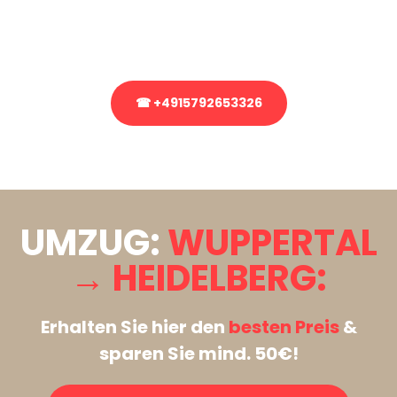
Rufen Sie uns gerne an, unser Team aus Experten freut sich, Ihnen
kostenlos weiterzuhelfen!
☎ +4915792653326
Stattdessen eine unverbindliche Anfrage senden
UMZUG:
WUPPERTAL
→ HEIDELBERG:
Erhalten Sie hier den
besten Preis
&
sparen Sie mind. 50€!