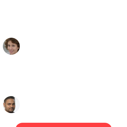
"Besser hätte ich mir den Umzug von
Wuppertal nach Wien nicht vorstellen
können - DANKE!"
Maria W
Umzug von Wuppertal nach Wien
"Mein Klavier kam in unter 24 Stunden
ohne einen Kratzer an - ein
erstklassiger Service!"
Ümit Y.
Klaviertransport in Wuppertal