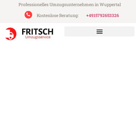
Professionelles Umzugsunternehmen in Wuppertal
Kostenlose Beratung:
+4915792653326
Fritsch Umzugsservice aus Wuppertal
Umzug Wuppertal
Heidelberg
Günstiger Umzug Wuppertal Heidelberg
(ab 199€)
Express-Abwicklung in unter 24 Stunden!
Über 15 Jahre Erfahrung mit Umzügen!