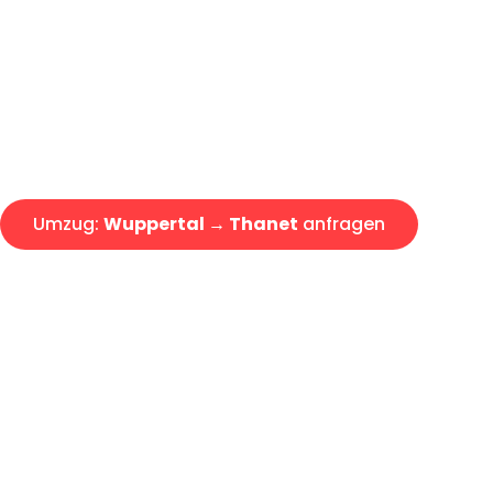
Express-Abwicklung in unter 2
Über 15 Jahre Erfahrung mit 
Angebot erhalten in unter 30 
Umzug:
Wuppertal → Thanet
anfragen
Alle Umzugsanfragen sind zu 100% kostenlos & unverbind