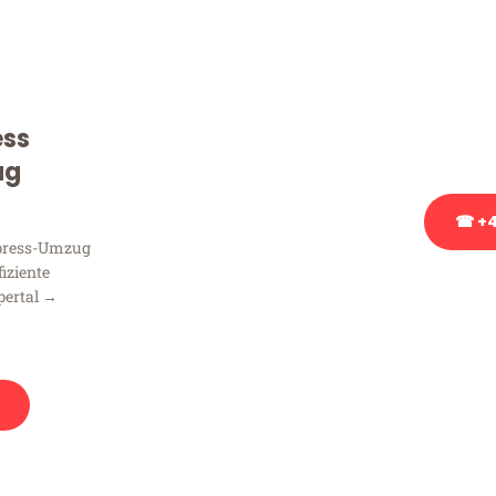
Sie haben Fragen zu Ihrem
Beratung bezüglich Ihres
Rufen Sie uns gerne an, un
ess
Ihnen kostenlos weiterzuh
ug
☎ +4
xpress-Umzug
fiziente
Stattdessen eine u
pertal →