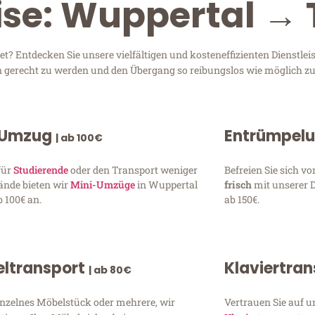
ise: Wuppertal →
 Entdecken Sie unsere vielfältigen und kosteneffizienten Dienstlei
en gerecht zu werden und den Übergang so reibungslos wie möglich zu
 Umzug
Entrümpel
| ab 100€
für
Studierende
oder den Transport weniger
Befreien Sie sich 
ände bieten wir
Mini-Umzüge
in Wuppertal
frisch
mit unserer 
 100€ an.
ab 150€.
ltransport
Klaviertra
| ab 80€
inzelnes Möbelstück oder mehrere, wir
Vertrauen Sie auf u