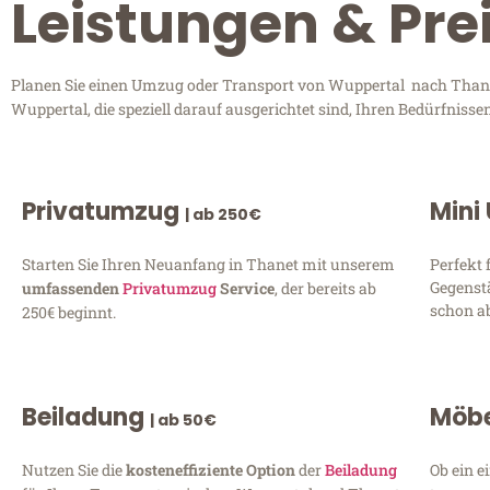
Leistungen & Pre
Planen Sie einen Umzug oder Transport von Wuppertal nach Thanet?
Wuppertal, die speziell darauf ausgerichtet sind, Ihren Bedürfniss
Privatumzug
Mini
| ab 250€
Starten Sie Ihren Neuanfang in Thanet mit unserem
Perfekt 
Gegenst
umfassenden
Privatumzug
Service
, der bereits ab
schon ab
250€ beginnt.
Beiladung
Möbe
| ab 50€
Nutzen Sie die
kosteneffiziente Option
der
Beiladung
Ob ein e