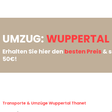
UMZUG:
WUPPERTAL 
Erhalten Sie hier den
besten Preis
& s
50€!
Transporte & Umzüge Wuppertal Thanet