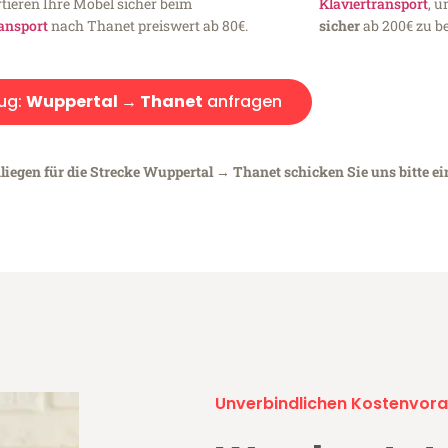
tieren Ihre Möbel sicher beim
Klaviertransport
, 
ansport
nach Thanet preiswert ab 80€.
sicher
ab 200€ zu be
ug:
Wuppertal → Thanet
anfragen
liegen für die Strecke Wuppertal → Thanet schicken Sie uns bitte e
Unverbindlichen Kostenvora