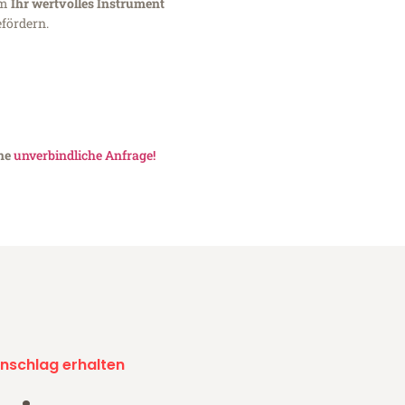
um
Ihr wertvolles Instrument
fördern.
ine
unverbindliche Anfrage!
nschlag erhalten