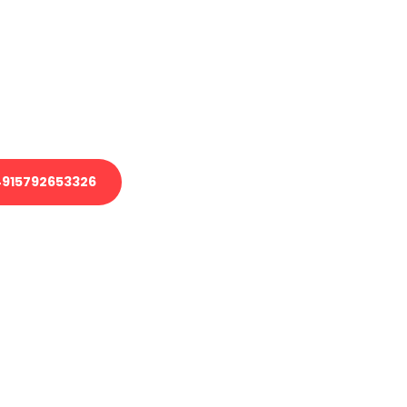
 Transport oder benötigen eine
 Umzug?
ser Team aus Experten freut sich,
elfen!
915792653326
nverbindliche Anfrage senden