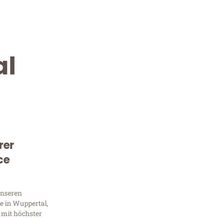
al
rer
Kostenlose Beratung!
ce
Sie 
unseren
Frag
e in Wuppertal,
 mit höchster