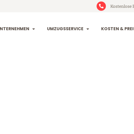
Kostenlose 
NTERNEHMEN
UMZUGSSERVICE
KOSTEN & PREI
tal Thanet
hanet (ab 199€)