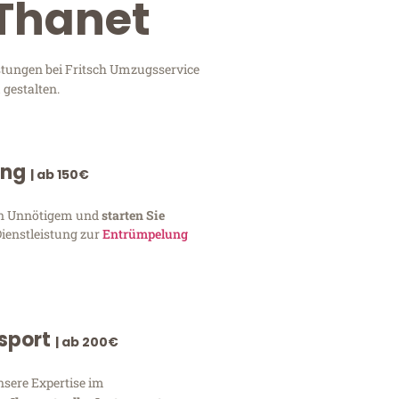
 Thanet
stungen bei Fritsch Umzugsservice
 gestalten.
ung
| ab 150€
von Unnötigem und
starten Sie
Dienstleistung zur
Entrümpelung
nsport
| ab 200€
nsere Expertise im