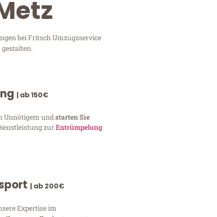
 Metz
ungen bei Fritsch Umzugsservice
 gestalten.
ung
| ab 150€
von Unnötigem und
starten Sie
Dienstleistung zur
Entrümpelung
nsport
| ab 200€
nsere Expertise im