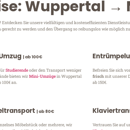
ise: Wuppertal →
ntdecken Sie unsere vielfältigen und kosteneffizienten Dienstleist
en gerecht zu werden und den Übergang so reibungslos wie möglich zu
 Umzug
Entrümpel
| ab 100€
für
Studierende
oder den Transport weniger
Befreien Sie sich 
ände bieten wir
Mini-Umzüge
in Wuppertal
frisch
mit unserer 
 100€ an.
ab 150€.
ltransport
Klaviertra
| ab 80€
inzelnes Möbelstück oder mehrere, wir
Vertrauen Sie auf u