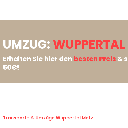
UMZUG:
WUPPERTAL 
Erhalten Sie hier den
besten Preis
& s
50€!
Transporte & Umzüge Wuppertal Metz