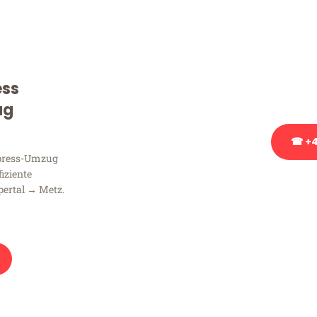
Sie haben Fragen zu Ihrem
Beratung bezüglich Ihres
Rufen Sie uns gerne an, un
ess
Ihnen kostenlos weiterzuh
ug
☎ +4
xpress-Umzug
fiziente
Stattdessen eine u
ertal → Metz.