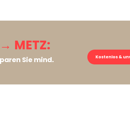
→ METZ:
Kostenlos & un
paren Sie mind.