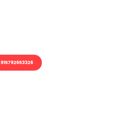
 Transport oder benötigen eine
 Umzug?
ser Team aus Experten freut sich,
elfen!
915792653326
nverbindliche Anfrage senden