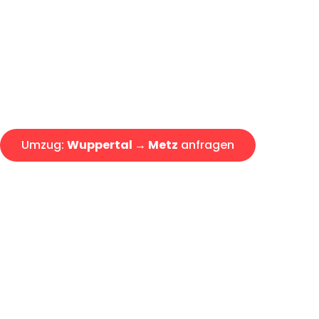
Express-Abwicklung in unter 2
Über 15 Jahre Erfahrung mit 
Angebot erhalten in unter 30 
Umzug:
Wuppertal → Metz
anfragen
Alle Umzugsanfragen sind zu 100% kostenlos & unverbind