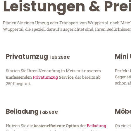
Leistungen & Pre
Planen Sie einen Umzug oder Transport von Wuppertal nach Metz? E
Wuppertal, die speziell darauf ausgerichtet sind, Ihren Bedürfniss
Privatumzug
Mini
| ab 250€
Starten Sie Ihren Neuanfang in Metz mit unserem
Perfekt 
Gegenst
umfassenden
Privatumzug
Service
, der bereits ab
schon ab
250€ beginnt.
Beiladung
Möbe
| ab 50€
Nutzen Sie die
kosteneffiziente Option
der
Beiladung
Ob ein e