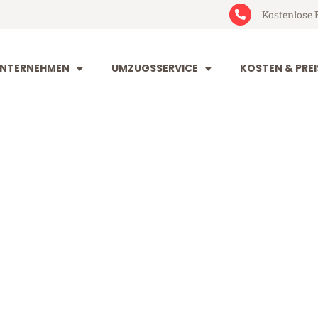
Kostenlose 
NTERNEHMEN
UMZUGSSERVICE
KOSTEN & PREI
tal Metz
etz (ab 199€)