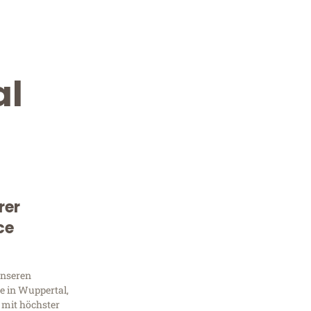
al
rer
Kostenlose Beratung!
ce
Sie 
unseren
Frag
e in Wuppertal,
 mit höchster