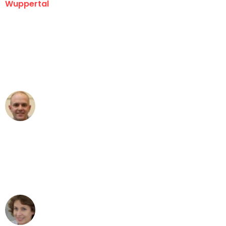
Wuppertal
"Erste Klasse! Ein großes Dankeschön
an das gesamte Team von Fritsch
Umzugsservice für ihren
außergewöhnlichen Service!"
Frederik F.
Umzug in Wuppertal
"Besser hätte ich mir den Umzug von
Wuppertal nach Wien nicht vorstellen
können - DANKE!"
Maria W
Umzug von Wuppertal nach Wien