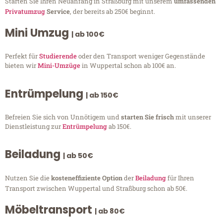
Starten Sie Ihren Neuanfang in Straßburg mit unserem
umfassenden
Privatumzug
Service
, der bereits ab 250€ beginnt.
Mini Umzug
| ab 100€
Perfekt für
Studierende
oder den Transport weniger Gegenstände
bieten wir
Mini-Umzüge
in Wuppertal schon ab 100€ an.
Entrümpelung
| ab 150€
Befreien Sie sich von Unnötigem und
starten Sie frisch
mit unserer
Dienstleistung zur
Entrümpelung
ab 150€.
Beiladung
| ab 50€
Nutzen Sie die
kosteneffiziente Option
der
Beiladung
für Ihren
Transport zwischen Wuppertal und Straßburg schon ab 50€.
Möbeltransport
| ab 80€