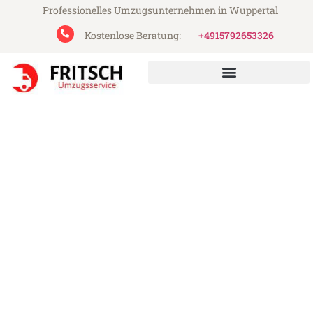
Professionelles Umzugsunternehmen in Wuppertal
Kostenlose Beratung:
+4915792653326
Fritsch Umzugsservice aus Wuppertal
Umzug Wuppertal
Straßburg
Günstiger Umzug Wuppertal Straßburg (ab
199€)
Express-Abwicklung in unter 24 Stunden!
Über 15 Jahre Erfahrung mit Umzügen!