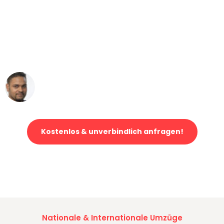
"Mein Klavier kam in unter 24 Stunden
ohne einen Kratzer an - ein
erstklassiger Service!"
Ümit Y.
Klaviertransport in Wuppertal
Kostenlos & unverbindlich anfragen!
Jetzt anfragen und der nächste glückliche Kunde werden. Alle
Umzugsanfragen sind zu
100% kostenlos & unverbindlich!
Nationale & Internationale Umzüge