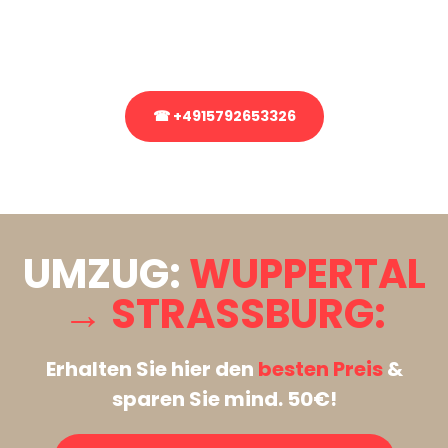
Rufen Sie uns gerne an, unser Team aus Experten freut sich, Ihnen
kostenlos weiterzuhelfen!
☎ +4915792653326
Stattdessen eine unverbindliche Anfrage senden
UMZUG:
WUPPERTAL
→ STRASSBURG:
Erhalten Sie hier den
besten Preis
&
sparen Sie mind. 50€!