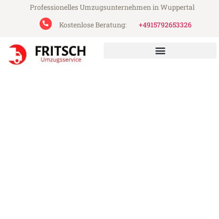
Professionelles Umzugsunternehmen in Wuppertal
Kostenlose Beratung:
+4915792653326
Fritsch Umzugsservice aus Wuppertal
Umzug Wuppertal Rom
Günstiger Umzug Wuppertal Rom (ab
199€)
Express-Abwicklung in unter 24 Stunden!
Über 15 Jahre Erfahrung mit Umzügen!
Angebot erhalten in unter 30 Minuten!