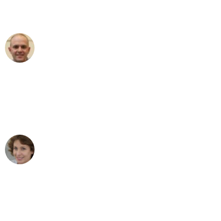
Umzugsservice für ihren
außergewöhnlichen Service!"
Frederik F.
Umzug in Wuppertal
"Besser hätte ich mir den Umzug von
Wuppertal nach Wien nicht vorstellen
können - DANKE!"
Maria W
Umzug von Wuppertal nach Wien
"Mein Klavier kam in unter 24 Stunden
ohne einen Kratzer an - ein
erstklassiger Service!"