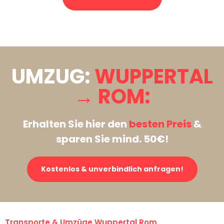
Stattdessen eine unverbindliche Anfrage senden
UMZUG:
WUPPERTAL
→ ROM:
Erhalten Sie hier den
besten Preis
&
sparen Sie mind. 50€!
Kostenlos & unverbindlich anfragen!
Transporte & Umzüge Wuppertal Rom