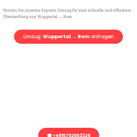
Nutzen Sie unseren Express-Umzug für eine schnelle und effiziente
Übersiedlung von Wuppertal → Rom.
Umzug:
Wuppertal → Rom
anfragen
Kostenlose Beratung!
Sie haben Fragen?
Sie haben Fragen zu Ihrem Transport oder benötigen eine Beratung
bezüglich Ihres Umzug?
Rufen Sie uns gerne an, unser Team aus Experten freut sich, Ihnen
kostenlos weiterzuhelfen!
☎ +4915792653326