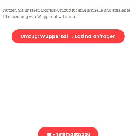
Nutzen Sie unseren Express-Umzug für eine schnelle und effiziente
Übersiedlung von Wuppertal → Latina.
Umzug:
Wuppertal → Latina
anfragen
Kostenlose Beratung!
Sie haben Fragen?
Sie haben Fragen zu Ihrem Transport oder benötigen eine Beratung
bezüglich Ihres Umzug?
Rufen Sie uns gerne an, unser Team aus Experten freut sich, Ihnen
kostenlos weiterzuhelfen!
☎ +4915792653326