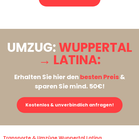
Stattdessen eine unverbindliche Anfrage senden
UMZUG:
WUPPERTAL
→ LATINA:
Erhalten Sie hier den
besten Preis
&
sparen Sie mind. 50€!
Kostenlos & unverbindlich anfragen!
Transporte & Umzüge Wuppertal Latina