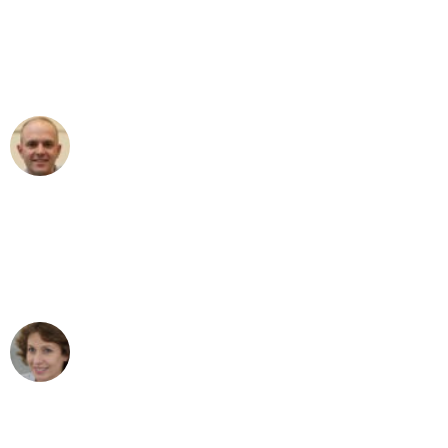
an das gesamte Team von Fritsch
Umzugsservice für ihren
außergewöhnlichen Service!"
Frederik F.
Umzug in Wuppertal
"Besser hätte ich mir den Umzug von
Wuppertal nach Wien nicht vorstellen
können - DANKE!"
Maria W
Umzug von Wuppertal nach Wien
"Mein Klavier kam in unter 24 Stunden