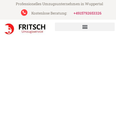
Professionelles Umzugsunternehmen in Wuppertal
Kostenlose Beratung:
+4915792653326
Fritsch Umzugsservice aus Wuppertal
Umzug Wuppertal Latina
Günstiger Umzug Wuppertal Latina (ab
199€)
Express-Abwicklung in unter 24 Stunden!
Über 15 Jahre Erfahrung mit Umzügen!
Angebot erhalten in unter 30 Minuten!