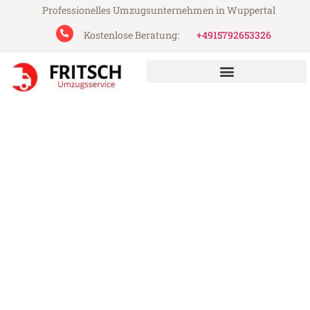
Professionelles Umzugsunternehmen in Wuppertal
Kostenlose Beratung:
+4915792653326
Fritsch Umzugsservice aus Wuppertal
Umzug Wuppertal Sassari
Günstiger Umzug Wuppertal Sassari (ab
199€)
Express-Abwicklung in unter 24 Stunden!
Über 15 Jahre Erfahrung mit Umzügen!
Angebot erhalten in unter 30 Minuten!