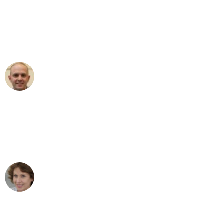
"Erste Klasse! Ein großes Dankeschön
an das gesamte Team von Fritsch
Umzugsservice für ihren
außergewöhnlichen Service!"
Frederik F.
Umzug in Wuppertal
"Besser hätte ich mir den Umzug von
Wuppertal nach Wien nicht vorstellen
können - DANKE!"
Maria W
Umzug von Wuppertal nach Wien
"Mein Klavier kam in unter 24 Stunden