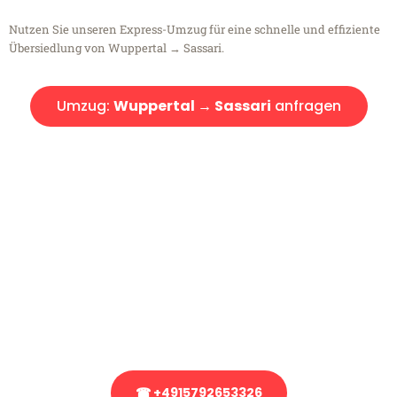
Nutzen Sie unseren Express-Umzug für eine schnelle und effiziente
Übersiedlung von Wuppertal → Sassari.
Umzug:
Wuppertal → Sassari
anfragen
Kostenlose Beratung!
Sie haben Fragen?
Sie haben Fragen zu Ihrem Transport oder benötigen eine Beratung
bezüglich Ihres Umzug?
Rufen Sie uns gerne an, unser Team aus Experten freut sich, Ihnen
kostenlos weiterzuhelfen!
☎ +4915792653326