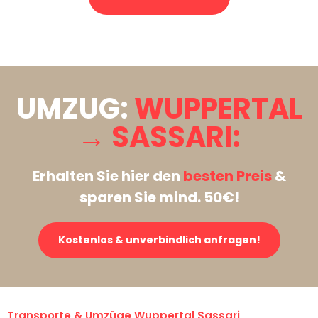
Stattdessen eine unverbindliche Anfrage senden
UMZUG:
WUPPERTAL
→ SASSARI:
Erhalten Sie hier den
besten Preis
&
sparen Sie mind. 50€!
Kostenlos & unverbindlich anfragen!
Transporte & Umzüge Wuppertal Sassari