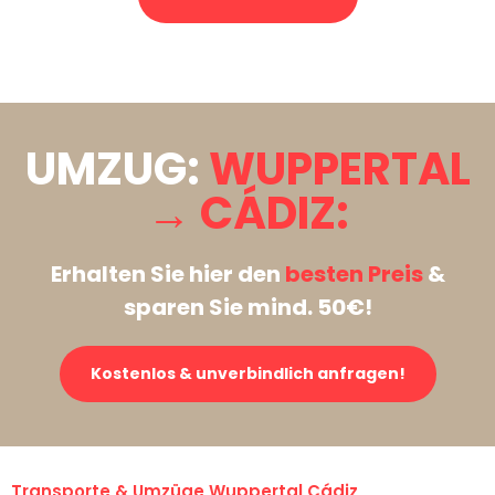
Stattdessen eine unverbindliche Anfrage senden
UMZUG:
WUPPERTAL
→ CÁDIZ:
Erhalten Sie hier den
besten Preis
&
sparen Sie mind. 50€!
Kostenlos & unverbindlich anfragen!
Transporte & Umzüge Wuppertal Cádiz