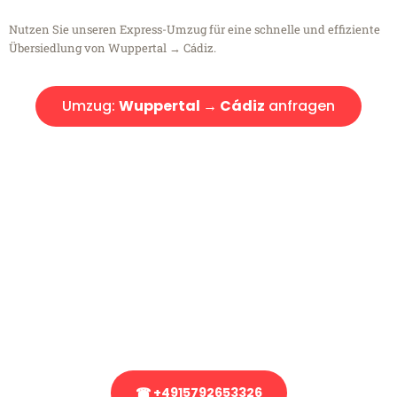
Nutzen Sie unseren Express-Umzug für eine schnelle und effiziente
Übersiedlung von Wuppertal → Cádiz.
Umzug:
Wuppertal → Cádiz
anfragen
Kostenlose Beratung!
Sie haben Fragen?
Sie haben Fragen zu Ihrem Transport oder benötigen eine Beratung
bezüglich Ihres Umzug?
Rufen Sie uns gerne an, unser Team aus Experten freut sich, Ihnen
kostenlos weiterzuhelfen!
☎ +4915792653326