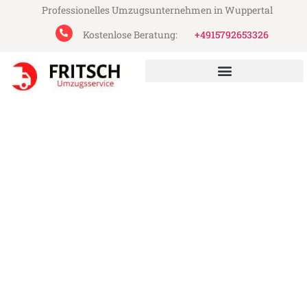
Professionelles Umzugsunternehmen in Wuppertal
Kostenlose Beratung:
+4915792653326
Fritsch Umzugsservice aus Wuppertal
Umzug Wuppertal Cádiz
Günstiger Umzug Wuppertal Cádiz (ab
199€)
Express-Abwicklung in unter 24 Stunden!
Über 15 Jahre Erfahrung mit Umzügen!
Angebot erhalten in unter 30 Minuten!