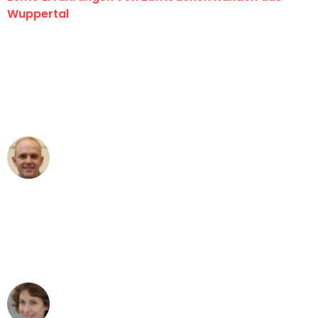
Wuppertal
"Erste Klasse! Ein großes Dankeschön
an das gesamte Team von Fritsch
Umzugsservice für ihren
außergewöhnlichen Service!"
Frederik F.
Umzug in Wuppertal
"Besser hätte ich mir den Umzug von
Wuppertal nach Wien nicht vorstellen
können - DANKE!"
Maria W
Umzug von Wuppertal nach Wien