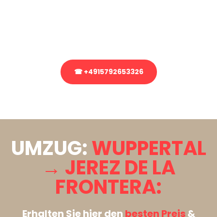
Sie haben Fragen zu Ihrem Transport oder benötigen eine Beratung
bezüglich Ihres Umzug?
Rufen Sie uns gerne an, unser Team aus Experten freut sich, Ihnen
kostenlos weiterzuhelfen!
☎ +4915792653326
Stattdessen eine unverbindliche Anfrage senden
UMZUG:
WUPPERTAL
→ JEREZ DE LA
FRONTERA:
Erhalten Sie hier den
besten Preis
&