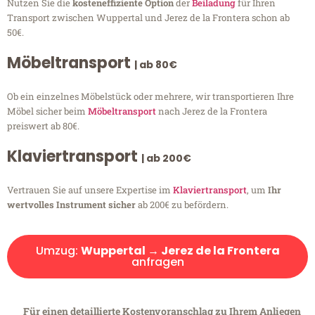
Nutzen Sie die
kosteneffiziente Option
der
Beiladung
für Ihren
Transport zwischen Wuppertal und Jerez de la Frontera schon ab
50€.
Möbeltransport
| ab 80€
Ob ein einzelnes Möbelstück oder mehrere, wir transportieren Ihre
Möbel sicher beim
Möbeltransport
nach Jerez de la Frontera
preiswert ab 80€.
Klaviertransport
| ab 200€
Vertrauen Sie auf unsere Expertise im
Klaviertransport
, um
Ihr
wertvolles Instrument sicher
ab 200€ zu befördern.
Umzug:
Wuppertal → Jerez de la Frontera
anfragen
Für einen detaillierte Kostenvoranschlag zu Ihrem Anliegen