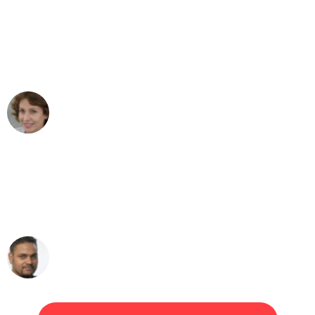
"Besser hätte ich mir den Umzug von
Wuppertal nach Wien nicht vorstellen
können - DANKE!"
Maria W
Umzug von Wuppertal nach Wien
"Mein Klavier kam in unter 24 Stunden
ohne einen Kratzer an - ein
erstklassiger Service!"
Ümit Y.
Klaviertransport in Wuppertal