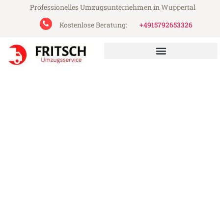
Professionelles Umzugsunternehmen in Wuppertal
Kostenlose Beratung:
+4915792653326
Fritsch Umzugsservice aus Wuppertal
Umzug Wuppertal Jerez de
la Frontera
Günstiger Umzug Wuppertal Jerez de la
Frontera (ab 199€)
Express-Abwicklung in unter 24 Stunden!
Über 15 Jahre Erfahrung mit Umzügen!